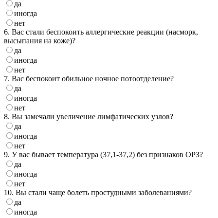
да
иногда
нет
6. Вас стали беспокоить аллергические реакции (насморк,
высыпания на коже)?
да
иногда
нет
7. Вас беспокоит обильное ночное потоотделение?
да
иногда
нет
8. Вы замечали увеличение лимфатических узлов?
да
иногда
нет
9. У вас бывает температура (37,1-37,2) без признаков ОРЗ?
да
иногда
нет
10. Вы стали чаще болеть простудными заболеваниями?
да
иногда