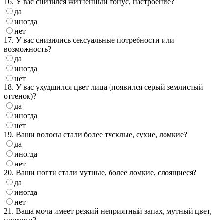
16. У вас снизился жизненный тонус, настроение?
да
иногда
нет
17. У вас снизились сексуальные потребности или
возможность?
да
иногда
нет
18. У вас ухудшился цвет лица (появился серый землистый
оттенок)?
да
иногда
нет
19. Ваши волосы стали более тусклые, сухие, ломкие?
да
иногда
нет
20. Ваши ногти стали мутные, более ломкие, слоящиеся?
да
иногда
нет
21. Ваша моча имеет резкий неприятный запах, мутный цвет,
примеси?