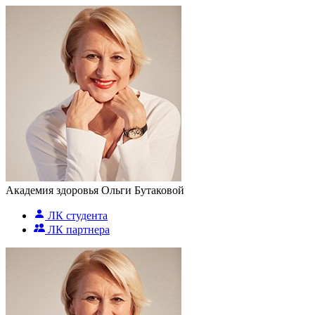
Академия здоровья Ольги Бутаковой
ЛК студента
ЛК партнера