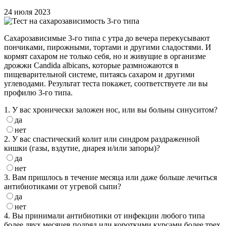
24 июля 2023
Сахарозависимые 3-го типа с утра до вечера перекусывают
пончиками, пирожными, тортами и другими сладостями. И
кормят сахаром не только себя, но и живущие в организме
дрожжи Candida albicans, которые размножаются в
пищеварительной системе, питаясь сахаром и другими
углеводами. Результат теста покажет, соответствуете ли вы
профилю 3-го типа.
1. У вас хронически заложен нос, или вы больны синуситом?
да
нет
2. У вас спастический колит или синдром раздраженной
кишки (газы, вздутие, диарея и/или запоры)?
да
нет
3. Вам пришлось в течение месяца или даже больше лечиться
антибиотиками от угревой сыпи?
да
нет
4. Вы принимали антибиотики от инфекции любого типа
более двух месяцев подряд или короткими курсами более трех