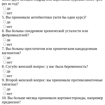
раз за год?
да
нет
5. Вы принимали антибиотики (хотя бы один курс)?
да
нет
6. Вы больны синдромом хронической усталости или
фибромиалгией?
да
нет
7. Вы больны простатитом или хроническим кандидозным
вагинитом?
да
нет
8. Сугубо женский вопрос: у вас была беременность?
да
нет
9. Второй женский вопрос: вы принимали противозачаточные
таблетки?
да
нет
10. Вы больше месяца принимали кортикостероиды, например
преднизон?