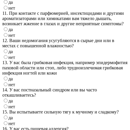
да
нет
11. При контакте с парфюмерией, инсектицидами и другими
ароматизаторами или химикатами вам тяжело дышать,
возникает жжение в глазах и другие неприятные симптомы?
да
нет
12. Ваши недомогания усугубляются в сырые дни или в
местах с повышенной влажностью?
да
нет
13. У вас была грибковая инфекция, например эпидермофития
паховой области или стоп, либо трудноизлечимая грибковая
инфекция ногтей или кожи
да
нет
14. У вас постназальный синдром или вы часто
откашливаетесь?
да
нет
15. Вы испытываете сильную тягу к мучному и сладкому?
да
нет
16. У вас есть пищевая аллергия?