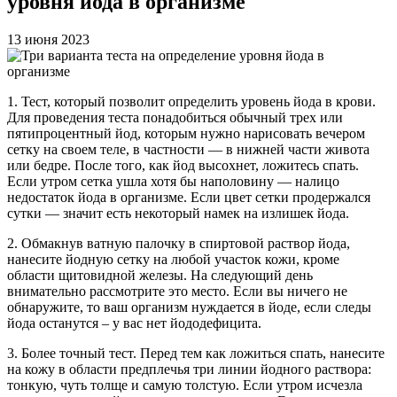
уровня йода в организме
13 июня 2023
1. Тест, который позволит определить уровень йода в крови.
Для проведения теста понадобиться обычный трех или
пятипроцентный йод, которым нужно нарисовать вечером
сетку на своем теле, в частности — в нижней части живота
или бедре. После того, как йод высохнет, ложитесь спать.
Если утром сетка ушла хотя бы наполовину — налицо
недостаток йода в организме. Если цвет сетки продержался
сутки — значит есть некоторый намек на излишек йода.
2. Обмакнув ватную палочку в спиртовой раствор йода,
нанесите йодную сетку на любой участок кожи, кроме
области щитовидной железы. На следующий день
внимательно рассмотрите это место. Если вы ничего не
обнаружите, то ваш организм нуждается в йоде, если следы
йода останутся – у вас нет йододефицита.
3. Более точный тест. Перед тем как ложиться спать, нанесите
на кожу в области предплечья три линии йодного раствора:
тонкую, чуть толще и самую толстую. Если утром исчезла