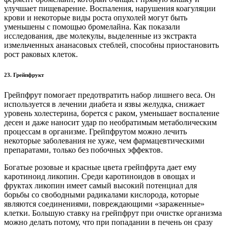
улучшает пищеварение. Воспаления, нарушения коагуляции
крови и некоторые виды роста опухолей могут быть
уменьшены с помощью бромелайна. Как показали
исследования, две молекулы, выделенные из экстракта
измельченных ананасовых стеблей, способны приостановить
рост раковых клеток.
23. Грейпфрукт
Грейпфрут помогает предотвратить набор лишнего веса. Он
используется в лечении диабета и язвы желудка, снижает
уровень холестерина, борется с раком, уменьшает воспаление
десен и даже наносит удар по необратимым метаболическим
процессам в организме. Грейпфрутом можно лечить
некоторые заболевания не хуже, чем фармацевтическими
препаратами, только без побочных эффектов.
Богатые розовые и красные цвета грейпфрута дает ему
каротиноид ликопин. Среди каротиноидов в овощах и
фруктах ликопин имеет самый высокий потенциал для
борьбы со свободными радикалами кислорода, которые
являются соединениями, повреждающими «зараженные»
клетки. Большую ставку на грейпфрут при очистке организма
можно делать потому, что при попадании в печень он сразу