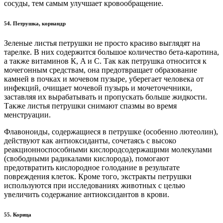
сосуды, тем самым улучшает кровообращение.
54. Петрушка, кориандр
Зеленые листья петрушки не просто красиво выглядят на
тарелке. В них содержится большое количество бета-каротина,
а также витаминов К, A и C. Так как петрушка относится к
мочегонным средствам, она предотвращает образование
камней в почках и мочевом пузыре, уберегает человека от
инфекций, очищает мочевой пузырь и мочеточечники,
заставляя их вырабатывать и пропускать больше жидкости.
Также листья петрушки снимают спазмы во время
менструации.
Флавоноиды, содержащиеся в петрушке (особенно лютеолин),
действуют как антиоксиданты, сочетаясь с высоко
реакционноспособными кислородсодержащими молекулами
(свободными радикалами кислорода), помогают
предотвратить кислородное голодание в результате
повреждения клеток. Кроме того, экстракты петрушки
используются при исследованиях животных с целью
увеличить содержание антиоксидантов в крови.
55. Корица