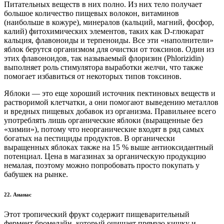
Питательных веществ в них полно. Из них тело получает
большое количество пищевых волокон, витаминов
(наибольше в кожуре), минералов (кальций, магний, фосфор,
калий) фитохимических элементов, таких как D-глюкарат
кальция, флавоноиды и терпеноиды. Все эти «наполнители»
яблок берутся организмом для очистки от токсинов. Один из
этих флавоноидов, так называемый флоризин (Phlorizidin)
выполняет роль стимулятора выработки желчи, что также
помогает избавиться от некоторых типов токсинов.
Яблоки — это еще хороший источник пектиновых веществ и
растворимой клетчатки, а они помогают выведению металлов
и вредных пищевых добавок из организма. Правильнее всего
употреблять лишь органические яблоки (выращенные без
«химии»), потому что неорганические входят в ряд самых
богатых на пестициды продуктов. В органически
выращенных яблоках также на 15 % выше антиоксидантный
потенциал. Цена в магазинах за органическую продукцию
немалая, поэтому можно попробовать просто покупать у
бабушек на рынке.
22. Ананас
Этот тропический фрукт содержит пищеварительный
фермент бромелайн, который очищает прямую кишку и