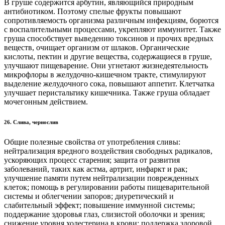
В груше содержится арбутин, являющийся природным
антибиотиком. Поэтому спелые фрукты повышают
сопротивляемость организма различным инфекциям, борются
с воспалительными процессами, укрепляют иммунитет. Также
груша способствует выведению токсинов и прочих вредных
веществ, очищает организм от шлаков. Органические
кислоты, пектин и другие вещества, содержащиеся в груше,
улучшают пищеварение. Они угнетают жизнедеятельность
микрофлоры в желудочно-кишечном тракте, стимулируют
выделение желудочного сока, повышают аппетит. Клетчатка
улучшает перистальтику кишечника. Также груша обладает
мочегонным действием.
26. Слива, чернослив
Общие полезные свойства от употребления сливы:
нейтрализация вредного воздействия свободных радикалов,
ускоряющих процесс старения; защита от развития
заболеваний, таких как астма, артрит, инфаркт и рак;
улучшение памяти путем нейтрализации поврежденных
клеток; помощь в регулировании работы пищеварительной
системы и облегчении запоров; диуретический и
слабительный эффект; повышение иммунной системы;
поддержание здоровья глаз, слизистой оболочки и зрения;
снижение уровня холестерина в крови; поддержка здоровой