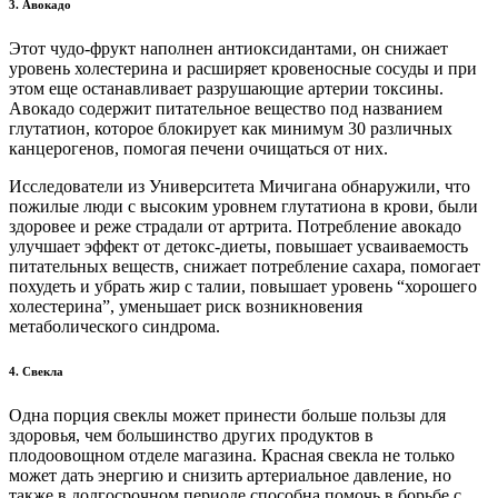
3. Авокадо
Этот чудо-фрукт наполнен антиоксидантами, он снижает
уровень холестерина и расширяет кровеносные сосуды и при
этом еще останавливает разрушающие артерии токсины.
Авокадо содержит питательное вещество под названием
глутатион, которое блокирует как минимум 30 различных
канцерогенов, помогая печени очищаться от них.
Исследователи из Университета Мичигана обнаружили, что
пожилые люди с высоким уровнем глутатиона в крови, были
здоровее и реже страдали от артрита. Потребление авокадо
улучшает эффект от детокс-диеты, повышает усваиваемость
питательных веществ, снижает потребление сахара, помогает
похудеть и убрать жир с талии, повышает уровень “хорошего
холестерина”, уменьшает риск возникновения
метаболического синдрома.
4. Свекла
Одна порция свеклы может принести больше пользы для
здоровья, чем большинство других продуктов в
плодоовощном отделе магазина. Красная свекла не только
может дать энергию и снизить артериальное давление, но
также в долгосрочном периоде способна помочь в борьбе с