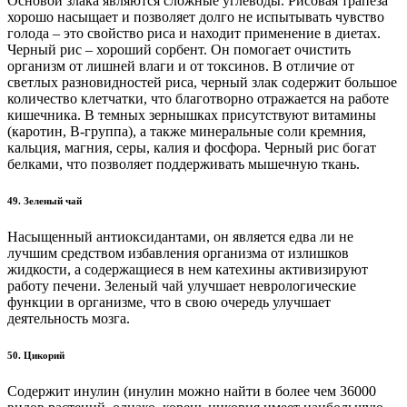
Основой злака являются сложные углеводы. Рисовая трапеза
хорошо насыщает и позволяет долго не испытывать чувство
голода – это свойство риса и находит применение в диетах.
Черный рис – хороший сорбент. Он помогает очистить
организм от лишней влаги и от токсинов. В отличие от
светлых разновидностей риса, черный злак содержит большое
количество клетчатки, что благотворно отражается на работе
кишечника. В темных зернышках присутствуют витамины
(каротин, В-группа), а также минеральные соли кремния,
кальция, магния, серы, калия и фосфора. Черный рис богат
белками, что позволяет поддерживать мышечную ткань.
49. Зеленый чай
Насыщенный антиоксидантами, он является едва ли не
лучшим средством избавления организма от излишков
жидкости, а содержащиеся в нем катехины активизируют
работу печени. Зеленый чай улучшает неврологические
функции в организме, что в свою очередь улучшает
деятельность мозга.
50. Цикорий
Содержит инулин (инулин можно найти в более чем 36000