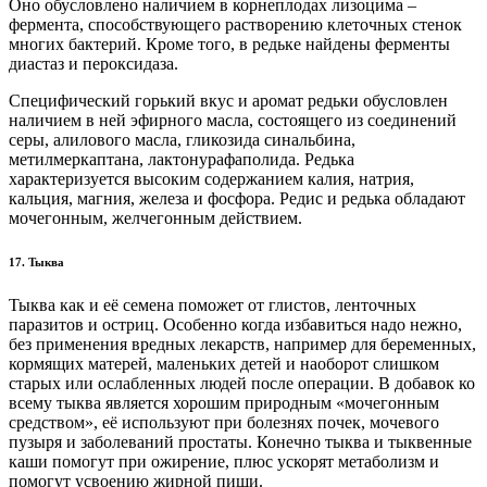
Оно обусловлено наличием в корнеплодах лизоцима –
фермента, способствующего растворению клеточных стенок
многих бактерий. Кроме того, в редьке найдены ферменты
диастаз и пероксидаза.
Специфический горький вкус и аромат редьки обусловлен
наличием в ней эфирного масла, состоящего из соединений
серы, алилового масла, гликозида синальбина,
метилмеркаптана, лактонурафаполида. Редька
характеризуется высоким содержанием калия, натрия,
кальция, магния, железа и фосфора. Редис и редька обладают
мочегонным, желчегонным действием.
17. Тыква
Тыква как и её семена поможет от глистов, ленточных
паразитов и остриц. Особенно когда избавиться надо нежно,
без применения вредных лекарств, например для беременных,
кормящих матерей, маленьких детей и наоборот слишком
старых или ослабленных людей после операции. В добавок ко
всему тыква является хорошим природным «мочегонным
средством», её используют при болезнях почек, мочевого
пузыря и заболеваний простаты. Конечно тыква и тыквенные
каши помогут при ожирение, плюс ускорят метаболизм и
помогут усвоению жирной пищи.