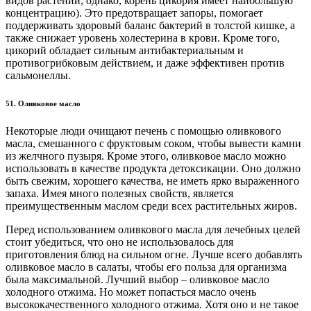
видов растений, однако, корень цикория имеет наибольшую
концентрацию). Это предотвращает запоры, помогает
поддерживать здоровый баланс бактерий в толстой кишке, а
также снижает уровень холестерина в крови. Кроме того,
цикорий обладает сильным антибактериальным и
противогрибковым действием, и даже эффективен против
сальмонеллы.
51. Оливковое масло
Некоторые люди очищают печень с помощью оливкового
масла, смешанного с фруктовым соком, чтобы вывести камни
из желчного пузыря. Кроме этого, оливковое масло можно
использовать в качестве продукта детоксикации. Оно должно
быть свежим, хорошего качества, не иметь ярко выраженного
запаха. Имея много полезных свойств, является
преимущественным маслом среди всех растительных жиров.
Перед использованием оливкового масла для лечебных целей
стоит убедиться, что оно не использовалось для
приготовления блюд на сильном огне. Лучше всего добавлять
оливковое масло в салаты, чтобы его польза для организма
была максимальной. Лучший выбор – оливковое масло
холодного отжима. Но может попасться масло очень
высококачественного холодного отжима. Хотя оно и не такое