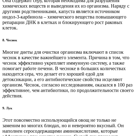
Она содержит серу, которая необходима для разрушения
химических веществ и выведения их из организма. Наряду с
другими родственниками, капуста является источником
индол-3-карбинола – химического вещества повышающего
репарации ДНК в клетках и блокирующего рост раковых
клеток.
8. Чеснок
Многие диеты для очистки организма включают в список
чеснок в качестве важнейшего элемента. Причина в том, что
чеснок эффективно укрепляет иммунную систему, а также
помогает работе печени. В чесноке в больших количествах
находится сера, что делает его хорошей едой для
детоксикации, а его антибиотические свойства исцеляют
организм. Чеснок, согласно исследованиям, оказался в 100 раз
эффективнее, чем антибиотики, по продолжительности своего
действия.
9. Лук
Этот повсеместно использующийся овощ не только не
заменим во многих блюдах, но и невероятно вкусный. Он
наполнен серосодержащими аминокислотами, которые