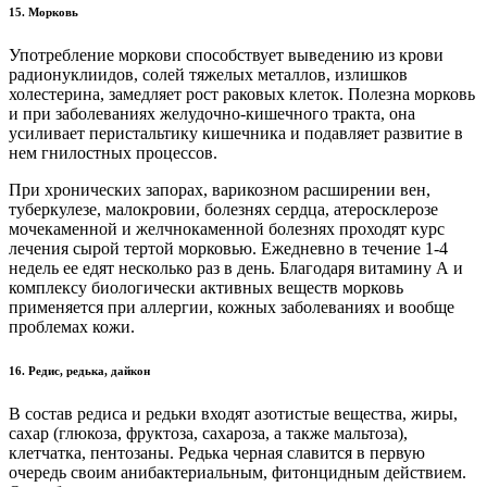
15. Морковь
Употребление моркови способствует выведению из крови
радионуклиидов, солей тяжелых металлов, излишков
холестерина, замедляет рост раковых клеток. Полезна морковь
и при заболеваниях желудочно-кишечного тракта, она
усиливает перистальтику кишечника и подавляет развитие в
нем гнилостных процессов.
При хронических запорах, варикозном расширении вен,
туберкулезе, малокровии, болезнях сердца, атеросклерозе
мочекаменной и желчнокаменной болезнях проходят курс
лечения сырой тертой морковью. Ежедневно в течение 1-4
недель ее едят несколько раз в день. Благодаря витамину А и
комплексу биологически активных веществ морковь
применяется при аллергии, кожных заболеваниях и вообще
проблемах кожи.
16. Редис, редька, дайкон
В состав редиса и редьки входят азотистые вещества, жиры,
сахар (глюкоза, фруктоза, сахароза, а также мальтоза),
клетчатка, пентозаны. Редька черная славится в первую
очередь своим анибактериальным, фитонцидным действием.