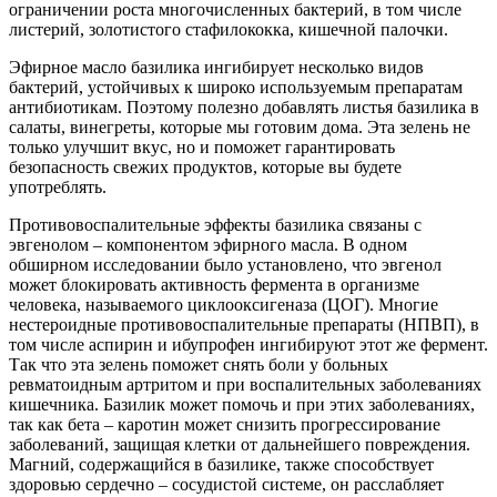
ограничении роста многочисленных бактерий, в том числе
листерий, золотистого стафилококка, кишечной палочки.
Эфирное масло базилика ингибирует несколько видов
бактерий, устойчивых к широко используемым препаратам
антибиотикам. Поэтому полезно добавлять листья базилика в
салаты, винегреты, которые мы готовим дома. Эта зелень не
только улучшит вкус, но и поможет гарантировать
безопасность свежих продуктов, которые вы будете
употреблять.
Противовоспалительные эффекты базилика связаны с
эвгенолом – компонентом эфирного масла. В одном
обширном исследовании было установлено, что эвгенол
может блокировать активность фермента в организме
человека, называемого циклооксигеназа (ЦОГ). Многие
нестероидные противовоспалительные препараты (НПВП), в
том числе аспирин и ибупрофен ингибируют этот же фермент.
Так что эта зелень поможет снять боли у больных
ревматоидным артритом и при воспалительных заболеваниях
кишечника. Базилик может помочь и при этих заболеваниях,
так как бета – каротин может снизить прогрессирование
заболеваний, защищая клетки от дальнейшего повреждения.
Магний, содержащийся в базилике, также способствует
здоровью сердечно – сосудистой системе, он расслабляет