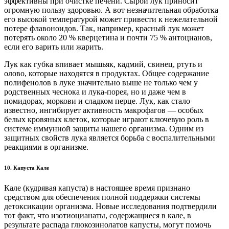
эффективны при очистке печени. Сырой лук приносит
огромную пользу здоровью. А вот незначительная обработка
его высокой температурой может привести к нежелательной
потере флавоноидов. Так, например, красный лук может
потерять около 20 % кверцетина и почти 75 % антоцианов,
если его варить или жарить.
Лук как губка впивает мышьяк, кадмий, свинец, ртуть и
олово, которые находятся в продуктах. Общее содержание
полифенолов в луке значительно выше не только чем у
родственных чеснока и лука-порея, но и даже чем в
помидорах, моркови и сладком перце. Лук, как стало
известно, ингибирует активность макрофагов — особых
белых кровяных клеток, которые играют ключевую роль в
системе иммунной защиты нашего организма. Одним из
защитных свойств лука является борьба с воспалительными
реакциями в организме.
10. Капуста Кале
Кале (кудрявая капуста) в настоящее время признано
средством для обеспечения полной поддержки системы
детоксикации организма. Новые исследования подтвердили
тот факт, что изотиоцианаты, содержащиеся в кале, в
результате распада глюкозинолатов капусты, могут помочь