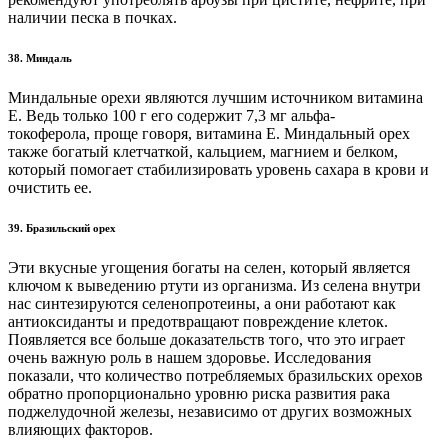
наличии песка в почках.
38. Миндаль
Миндальные орехи являются лучшим источником витамина
Е. Ведь только 100 г его содержит 7,3 мг альфа-
токоферола, проще говоря, витамина Е. Миндальный орех
также богатый клетчаткой, кальцием, магнием и белком,
который помогает стабилизировать уровень сахара в крови и
очистить ее.
39. Бразильский орех
Эти вкусные угощения богаты на селен, который является
ключом к выведению ртути из организма. Из селена внутри
нас синтезируются селенопротеины, а они работают как
антиоксиданты и предотвращают повреждение клеток.
Появляется все больше доказательств того, что это играет
очень важную роль в нашем здоровье. Исследования
показали, что количество потребляемых бразильских орехов
обратно пропорционально уровню риска развития рака
поджелудочной железы, независимо от других возможных
влияющих факторов.