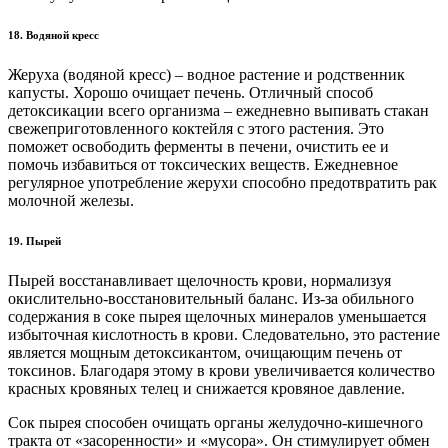
18. Водяной кресс
Жеруха (водяной кресс) – водное растение и родственник
капусты. Хорошо очищает печень. Отличный способ
детоксикации всего организма – ежедневно выпивать стакан
свежеприготовленного коктейля с этого растения. Это
поможет освободить ферменты в печени, очистить ее и
помочь избавиться от токсических веществ. Ежедневное
регулярное употребление жерухи способно предотвратить рак
молочной железы.
19. Пырей
Пырей восстанавливает щелочность крови, нормализуя
окислительно-восстановительный баланс. Из-за обильного
содержания в соке пырея щелочных минералов уменьшается
избыточная кислотность в крови. Следовательно, это растение
является мощным детоксикантом, очищающим печень от
токсинов. Благодаря этому в крови увеличивается количество
красных кровяных телец и снижается кровяное давление.
Сок пырея способен очищать органы желудочно-кишечного
тракта от «засоренности» и «мусора». Он стимулирует обмен