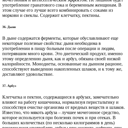
употребление гранатового сока и беременным женщинам. В
этом случае его лучше всего комбинировать с соками из
моркови и свеклы. Содержит клетчатку, пектины.
36. Дыня
В дыне содержатся ферменты, которые обуславливают еще
некоторые полезные свойства: дыня необходима в
употреблении в пищу больным после операции и людям,
потерявшим много крови. Это диетический продукт, именно
этому определению дыня, как и арбуз, обязана своей низкой
калорийности. Монодиеты, основанные на дынном рационе,
способствуют выведению накопленных шлаков, и к тому же,
доставляют удовольствие.
37. Арбуз
Клетчатка и пектин, содержащиеся в арбузах, замечательно
влияют на работу кишечника, нормализуя перистальтику и
способствуя очистке организма от вредных веществ и шлаков.
Известно, что мякоть арбуза – лучшее мочегонное средство,
которое используется при болезнях почек и при отеках. В
больших количествах (по несколько килограммов в день)
рекомендуют употреблять арбузы при цистите, нефрите, при