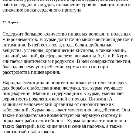
работы сердца и сосудов; повышение уровня гомоцистеина и
снижение риска сердечного приступа.
27. Хурма
Содержит большое количество пищевых волокон и полезных
микроэлементов. В хурме достаточно много антиоксидантов и
витаминов. В ней есть: зола, вода, белки, дубильные
вещества, углеводы, органические кислоты, а также калий,
кальций, магний, фосфор, железо, витамины А, С и P. Хурма
считается диетическим продуктом. В ней содержится пектин,
благодаря чему употребление хурмы показано при
расстройстве пищеварения.
Народная медицина использует данный экзотический фрукт
для борьбы с заболеваниями желудка, т.к. хурма улучшает
пищеварение. Магний, содержащийся в хурме, уменьшает
вероятность появления камней в почках. Витамин А
защищает человеческий организм от онкологических
заболеваний. Хурма оказывает мочегонное воздействие. Она
также положительно воздействует на нервную систему и
повышает работоспособность. Хурма защищает организм от
таких бактерий, как: кишечная и сенная палочка, а также
золотистый стафилококк.