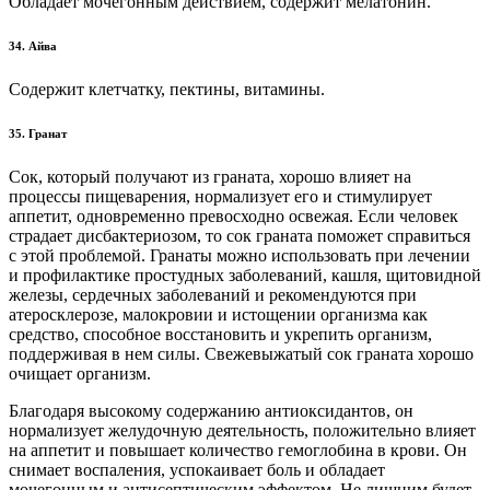
Обладает мочегонным действием, содержит мелатонин.
34. Айва
Содержит клетчатку, пектины, витамины.
35. Гранат
Сок, который получают из граната, хорошо влияет на
процессы пищеварения, нормализует его и стимулирует
аппетит, одновременно превосходно освежая. Если человек
страдает дисбактериозом, то сок граната поможет справиться
с этой проблемой. Гранаты можно использовать при лечении
и профилактике простудных заболеваний, кашля, щитовидной
железы, сердечных заболеваний и рекомендуются при
атеросклерозе, малокровии и истощении организма как
средство, способное восстановить и укрепить организм,
поддерживая в нем силы. Свежевыжатый сок граната хорошо
очищает организм.
Благодаря высокому содержанию антиоксидантов, он
нормализует желудочную деятельность, положительно влияет
на аппетит и повышает количество гемоглобина в крови. Он
снимает воспаления, успокаивает боль и обладает
мочегонным и антисептическим эффектом. Не лишним будет