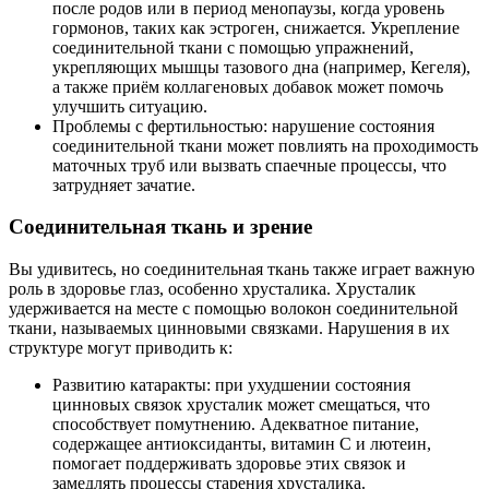
после родов или в период менопаузы, когда уровень
гормонов, таких как эстроген, снижается. Укрепление
соединительной ткани с помощью упражнений,
укрепляющих мышцы тазового дна (например, Кегеля),
а также приём коллагеновых добавок может помочь
улучшить ситуацию.
Проблемы с фертильностью: нарушение состояния
соединительной ткани может повлиять на проходимость
маточных труб или вызвать спаечные процессы, что
затрудняет зачатие.
Соединительная ткань и зрение
Вы удивитесь, но соединительная ткань также играет важную
роль в здоровье глаз, особенно хрусталика. Хрусталик
удерживается на месте с помощью волокон соединительной
ткани, называемых цинновыми связками. Нарушения в их
структуре могут приводить к:
Развитию катаракты: при ухудшении состояния
цинновых связок хрусталик может смещаться, что
способствует помутнению. Адекватное питание,
содержащее антиоксиданты, витамин C и лютеин,
помогает поддерживать здоровье этих связок и
замедлять процессы старения хрусталика.