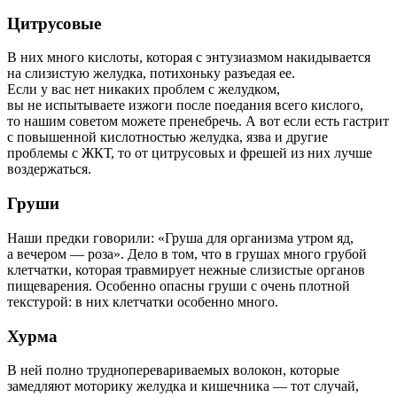
Цитрусовые
В них много кислоты, которая с энтузиазмом накидывается
на слизистую желудка, потихоньку разъедая ее.
Если у вас нет никаких проблем с желудком,
вы не испытываете изжоги после поедания всего кислого,
то нашим советом можете пренебречь. А вот если есть гастрит
с повышенной кислотностью желудка, язва и другие
проблемы с ЖКТ, то от цитрусовых и фрешей из них лучше
воздержаться.
Груши
Наши предки говорили: «Груша для организма утром яд,
а вечером — роза». Дело в том, что в грушах много грубой
клетчатки, которая травмирует нежные слизистые органов
пищеварения. Особенно опасны груши с очень плотной
текстурой: в них клетчатки особенно много.
Хурма
В ней полно трудноперевариваемых волокон, которые
замедляют моторику желудка и кишечника — тот случай,