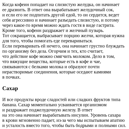
Когда кофеин попадает на слизистую желудка, он начинает
ее дразнить. В ответ она вырабатывает желудочный сок,
и если его не подпитать другой едой, то он сердится, ведет
себя агрессивно и начинает разъедать слизистую, и потому
через какое-то время можно ждать гостя в виде гастрита.
Кроме того, кофеин раздражает и желчный пузырь.
Тот сокращается, выбрасывает порцию желчи, которая нужна
для того, чтобы помогать еде перевариваться.
Если переваривать ей нечего, она начинает грустно блуждать
по организму без дела. Огорчим и тех, кто считает,
что действие кофе можно смягчить молоком. Дело в том,
что вяжущие вещества, которые есть в кофе и чае,
связываются с белками молока и образуют почти
нерастворимые соединения, которые оседают камнями
в почках.
Сахар
И все продукты вроде сладостей или сладких фруктов типа
банана. Сахар моментально усваивается организмом
и раздражает поджелудочную железу. В ответ
на это она начинает вырабатывать инсулин. Уровень сахара
в крови мгновенно падает, из-за чего мы испытываем апатию
и усталость вместо того, чтобы быть бодрыми и полными сил.