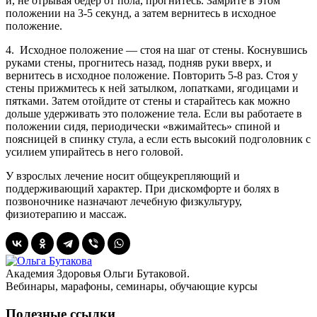
и, не отрывая бедер от пола, прогнитесь. Замрите в этом
положении на 3-5 секунд, а затем вернитесь в исходное
положение.
4. Исходное положение — стоя на шаг от стены. Коснувшись
руками стены, прогнитесь назад, подняв руки вверх, и
вернитесь в исходное положение. Повторить 5-8 раз. Стоя у
стены прижмитесь к ней затылком, лопатками, ягодицами и
пятками. Затем отойдите от стены и старайтесь как можно
дольше удерживать это положение тела. Если вы работаете в
положении сидя, периодически «вжимайтесь» спиной и
поясницей в спинку стула, а если есть высокий подголовник с
усилием упирайтесь в него головой.
У взрослых лечение носит общеукрепляющий и
поддерживающий характер. При дискомфорте и болях в
позвоночнике назначают лечебную физкультуру,
физиотерапию и массаж.
Академия Здоровья Ольги Бутаковой.
Вебинары, марафоны, семинары, обучающие курсы
Полезные ссылки