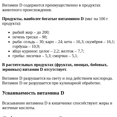
Витамин D содержится преимущественно в продуктах
животного происхождения.
Продукты, наиболее богатые витамином D
(мкг на 100 г
продукта):
рыбий жир – до 200;
печень трески – 90;
рыба: сельдь – 30; карп – 24; кета – 16,3; скумбрия – 16,1;
горбуша – 10,9;
яйцо куриное: целое – 2,2; желток – 7,7;
грибы: лисички – 5,3; сморчки – 5,1.
В растительных продуктах (фруктах, овощах, бобовых,
зерновых) витамин D отсутствует
.
Витамин D разрушается на свету и под действием кислорода.
Витамин D не разрушается при кулинарной обработке.
Усваиваемость витамина D
Всасыванию витамина D в кишечнике способствуют жиры и
желчные кислоты.