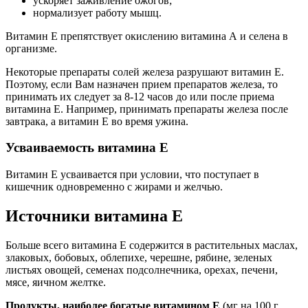
ускоряет заживление ожогов;
нормализует работу мышц.
Витамин E препятствует окислению витамина А и селена в
организме.
Некоторые препараты солей железа разрушают витамин Е.
Поэтому, если Вам назначен прием препаратов железа, то
принимать их следует за 8-12 часов до или после приема
витамина Е. Например, принимать препараты железа после
завтрака, а витамин Е во время ужина.
Усваиваемость витамина E
Витамин E усваивается при условии, что поступает в
кишечник одновременно с жирами и желчью.
Источники витамина E
Больше всего витамина Е содержится в растительных маслах,
злаковых, бобовых, облепихе, черешне, рябине, зеленых
листьях овощей, семенах подсолнечника, орехах, печени,
мясе, яичном желтке.
Продукты, наиболее богатые витамином E
(мг на 100 г