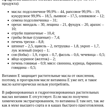
продукта):
масла: подсолнечное 99,9% – 44, рапсовое 99,9% – 19,
кукурузное 99,9% – 18,5, льняное – 17,5, оливковое – 12;
семена подсолнечника – 31;
орехи: миндаль – 30, лещина – 21, фундук – 20, арахис –
10;
отруби пшеничные – 10,4;
грибы белые (сушеные) – 7,4;
печень трески – 8,8;
шпинат – 2,5, щавель – 2, петрушка – 1,8, укроп – 1,7,
лук зеленый (перо) – 1;
соя (бобы) – 1,9, горох – 0,7, фасоль – 0,6, чечевица – 0,5;
яйцо куриное (желток) – 2;
печень говяжья – 0,9; мясо: свинина, курица, баранина,
говядина – 0,5;
Витамин E защищает растительные масла от окисления,
поэтому, в прогорклом масле витамина Е уже нет, и такое
масло категорически нельзя употреблять.
В рафинированных и гидрогенизированных растительных
маслах витамин Е отсутствует. Если масло получено
химическим экстрагированием, то витамина Е там нет, так же
как в муке высшего сорта и в кашах быстрого приготовления.