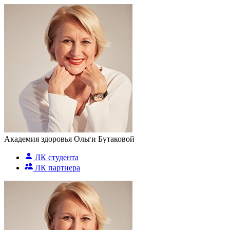
Академия здоровья Ольги Бутаковой
ЛК студента
ЛК партнера