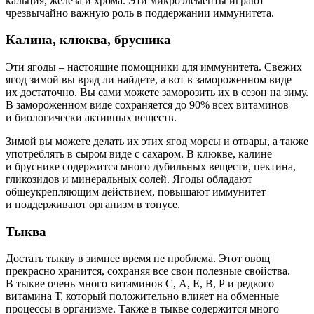
кальция, железа и хрома. Эти микроэлементы играют
чрезвычайно важную роль в поддержании иммунитета.
Калина, клюква, брусника
Эти ягоды – настоящие помощники для иммунитета. Свежих
ягод зимой вы вряд ли найдете, а вот в замороженном виде
их достаточно. Вы сами можете заморозить их в сезон на зиму.
В замороженном виде сохраняется до 90% всех витаминов
и биологически активных веществ.
Зимой вы можете делать их этих ягод морсы и отвары, а также
употреблять в сыром виде с сахаром. В клюкве, калине
и бруснике содержится много дубильных веществ, пектина,
гликозидов и минеральных солей. Ягоды обладают
общеукрепляющим действием, повышают иммунитет
и поддерживают организм в тонусе.
Тыква
Достать тыкву в зимнее время не проблема. Этот овощ
прекрасно хранится, сохраняя все свои полезные свойства.
В тыкве очень много витаминов С, А, Е, В, Р и редкого
витамина Т, который положительно влияет на обменные
процессы в организме. Также в тыкве содержится много